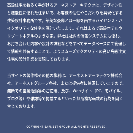
高級住宅を数多く手がけるアーネストアーキテクツは、デザイン性
と機能性に優れた住まいで、お客様の個性やこだわりを具現化する
建築設計事務所です。華美な豪邸とは一線を画するハイセンス・ハ
イクオリティな住宅を設計いたします。それはまるで高級ホテルや
リゾートホテルのような家。弊社は社内の情報システムにも優れ、
お打ち合わせ内容や設計の詳細などをすべてデータベースにて管理し
て情報を共有することで、よりスムーズでクオリティの高い高級注文
住宅の設計作業を実現しております。
当サイトの著作権その他の権利は、アーネストアーキテクツ株式会
社、アーネストグループ各社、または提供者に帰属していますので、
無断での営業活動等のご使用、及び、Webサイト（PC、モバイル、
ブログ等）や雑誌等で掲載するといった無断複写転載の行為を固く
禁じております。
MY DECKページで確認する
COPYRIGHT EARNEST GROUP. ALL RIGHTS RESERVED.