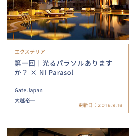
エクステリア
第一回│光るパラソルあります
か？ × NI Parasol
Gate Japan
大越裕一
更新日：
2016.9.18