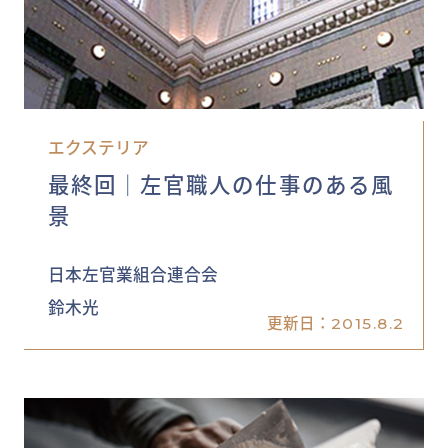
エクステリア
最終回│左官職人の仕事のある風
景
日本左官業組合連合会
鈴木光
更新日：
2015.8.2