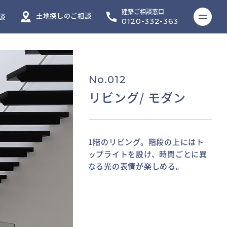
建築ご相談窓口
ME
土地探しのご相談
談
0120-332-363
No.012
リビング/ モダン
1階のリビング。階段の上にはト
特殊な一枚ガラスを使用し開放的
照明の光に照らされてストリップ
ップライトを設け、時間ごとに異
な開口部。隣家（オーナーのご実
階段に美しい陰影が。床のレベル
なる光の表情が楽しめる。
家）の和庭園を借景に。
を変えたダイニングキッチンに向
かう階段に光のラインを這わせ
た。