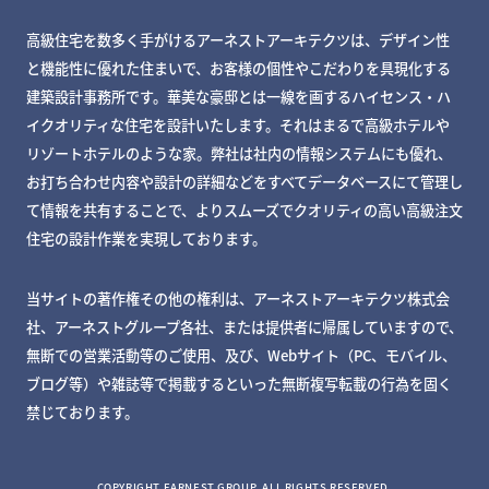
高級住宅を数多く手がけるアーネストアーキテクツは、デザイン性
と機能性に優れた住まいで、お客様の個性やこだわりを具現化する
建築設計事務所です。華美な豪邸とは一線を画するハイセンス・ハ
イクオリティな住宅を設計いたします。それはまるで高級ホテルや
リゾートホテルのような家。弊社は社内の情報システムにも優れ、
お打ち合わせ内容や設計の詳細などをすべてデータベースにて管理し
て情報を共有することで、よりスムーズでクオリティの高い高級注文
住宅の設計作業を実現しております。
当サイトの著作権その他の権利は、アーネストアーキテクツ株式会
社、アーネストグループ各社、または提供者に帰属していますので、
無断での営業活動等のご使用、及び、Webサイト（PC、モバイル、
ブログ等）や雑誌等で掲載するといった無断複写転載の行為を固く
禁じております。
MY DECKページで確認する
COPYRIGHT EARNEST GROUP. ALL RIGHTS RESERVED.