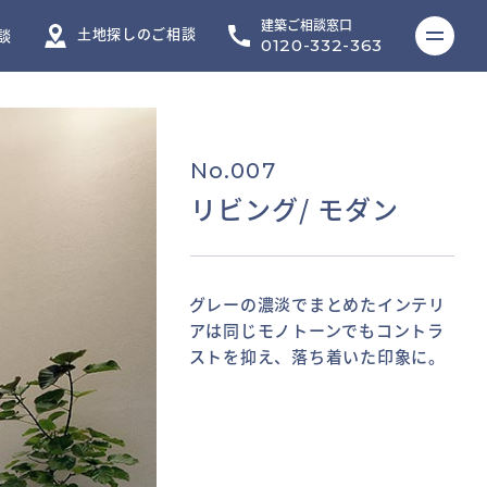
建築ご相談窓口
ME
土地探しのご相談
談
0120-332-363
No.007
リビング/ モダン
グレーの濃淡でまとめたインテリ
２層吹き抜けの空間に設けた間接
高い天井高と敢えて低い位置に設
アは同じモノトーンでもコントラ
照明が温かみのある光を灯し、空
けた開口により、地窓のような雰
ストを抑え、落ち着いた印象に。
間を包む。
囲気で庭の景色を切り取る。