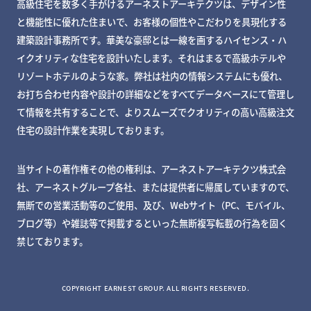
高級住宅を数多く手がけるアーネストアーキテクツは、デザイン性
と機能性に優れた住まいで、お客様の個性やこだわりを具現化する
建築設計事務所です。華美な豪邸とは一線を画するハイセンス・ハ
イクオリティな住宅を設計いたします。それはまるで高級ホテルや
リゾートホテルのような家。弊社は社内の情報システムにも優れ、
お打ち合わせ内容や設計の詳細などをすべてデータベースにて管理し
て情報を共有することで、よりスムーズでクオリティの高い高級注文
住宅の設計作業を実現しております。
当サイトの著作権その他の権利は、アーネストアーキテクツ株式会
社、アーネストグループ各社、または提供者に帰属していますので、
無断での営業活動等のご使用、及び、Webサイト（PC、モバイル、
ブログ等）や雑誌等で掲載するといった無断複写転載の行為を固く
禁じております。
MY DECKページで確認する
COPYRIGHT EARNEST GROUP. ALL RIGHTS RESERVED.