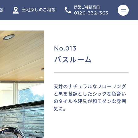
建築ご相談窓口
ME
土地探しのご相談
談
0120-332-363
No.013
バスルーム
天井のナチュラルなフローリング
建具や床はマットな仕上げ。鏡の
檜風呂の心地良い香りが漂う開放
と黒を基調としたシックな色合い
ある壁面のタイルは光沢感のある
的なバスルーム。奥のバスコート
のタイルや建具が和モダンな雰囲
ものを使い、テクスチャー違いで
のフェンスがプライバシーを守
気に。
空間にメリハリを持たせた。
る。