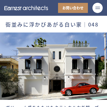
M
お問い合わせ
街並みに浮かびあがる白い家│048