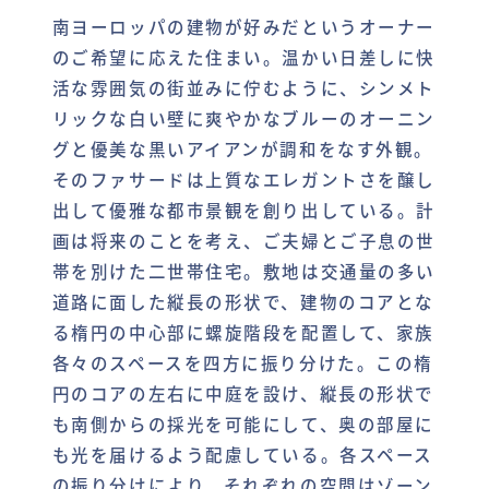
南ヨーロッパの建物が好みだというオーナー
のご希望に応えた住まい。温かい日差しに快
活な雰囲気の街並みに佇むように、シンメト
リックな白い壁に爽やかなブルーのオーニン
グと優美な黒いアイアンが調和をなす外観。
そのファサードは上質なエレガントさを醸し
出して優雅な都市景観を創り出している。計
画は将来のことを考え、ご夫婦とご子息の世
帯を別けた二世帯住宅。敷地は交通量の多い
道路に面した縦長の形状で、建物のコアとな
る楕円の中心部に螺旋階段を配置して、家族
各々のスペースを四方に振り分けた。この楕
円のコアの左右に中庭を設け、縦長の形状で
も南側からの採光を可能にして、奥の部屋に
も光を届けるよう配慮している。各スペース
の振り分けにより、それぞれの空間はゾーン