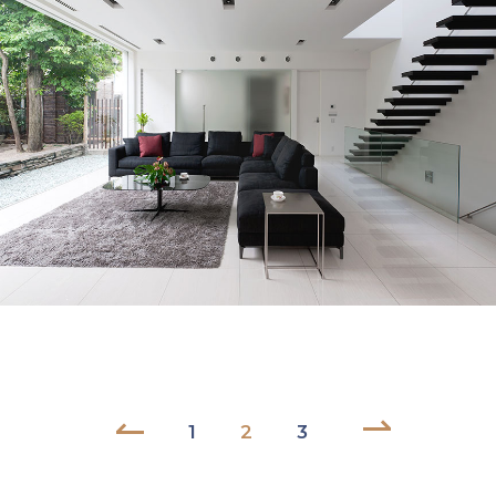
旧家にとけこむモダンの世界│092
NEXT
1
2
3
BACK