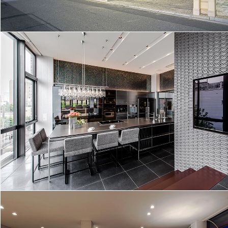
都市に浮かぶ輝星│181