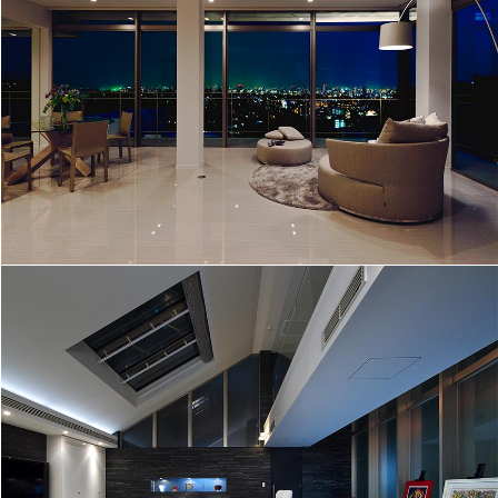
煌びやかに灯をともす街を臨む│133
ガラスの大空間で星空を楽しむ家
│108