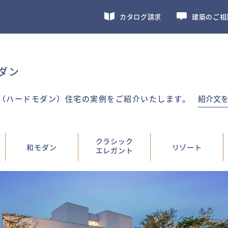
カタログ請求
建築のご相
ダン
（ハードモダン）住宅の実例をご紹介いたします。
紹介文
クラシック
和モダン
リゾート
エレガント
静謐（セイヒツ）が訪れる家│166