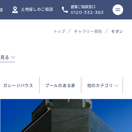
建築ご相談窓口
ME
土地探しのご相談
談
0120-332-363
トップ
ギャラリー邸別
モダン
を見る
ガレージハウス
プールのある家
他のカテゴリ
都心に建つ居城│164