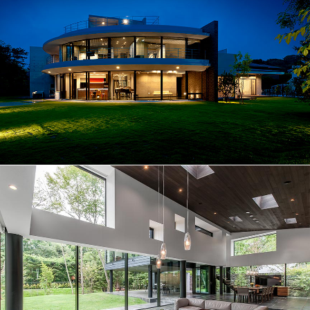
放射状に広がるパノラマの景色│136
行雲流水を満喫する│172