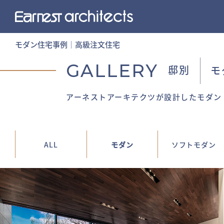
モダン住宅事例│高級注文住宅
GALLERY
邸別
モ
アーネストアーキテクツが設計したモダン
ALL
モダン
ソフトモダン
芙蓉峰(フヨウホウ)に寄り添う瑞雲
│167