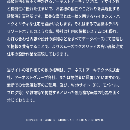
高級住宅を数多く手がけるアーネストアーキテクツは、デザイン性
と機能性に優れた住まいで、お客様の個性やこだわりを具現化する
建築設計事務所です。華美な豪邸とは一線を画するハイセンス・ハ
イクオリティな住宅を設計いたします。それはまるで高級ホテルや
リゾートホテルのような家。弊社は社内の情報システムにも優れ、
お打ち合わせ内容や設計の詳細などをすべてデータベースにて管理し
て情報を共有することで、よりスムーズでクオリティの高い高級注文
住宅の設計作業を実現しております。
当サイトの著作権その他の権利は、アーネストアーキテクツ株式会
社、アーネストグループ各社、または提供者に帰属していますので、
無断での営業活動等のご使用、及び、Webサイト（PC、モバイル、
ブログ等）や雑誌等で掲載するといった無断複写転載の行為を固く
禁じております。
MY DECKページで確認する
COPYRIGHT EARNEST GROUP. ALL RIGHTS RESERVED.