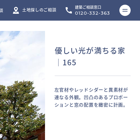
建築ご相談窓口
ME
土地探しのご相談
談
0120-332-363
優しい光が満ちる家
│165
左官材やレッドシダーと異素材が
外観に使用した素材を壁面に使
勾配天井の角度は階段の傾斜に合
吹き抜けのリビングは、最も高い
夜はさまざまな形状の開口部が紺
ダイニングの大窓が春の風景を切
ダイニングキッチンは奥様の要望
畳が敷かれた寝室。和モダンなイ
バスタブから腰上の壁や天井まで
連なる外観。凹凸のあるプロポー
い、つながりをもたせたエントラ
わせた。チークの素材感が活きる
ところで天井高5.2ｍ。ボーダー
青色に染まり、空間を飾る。
り取る。２面に開きつつバルコニ
から手入れのしやすい大判のタイ
ンテリアが、深い眠りにいざな
青森ヒバを用い、和風情緒漂うバ
ションと窓の配置を緻密に計画。
ンス。
フローリングが味わいのある空間
タイルの壁や厚みをもたせた開口
ーを低い外壁で囲い、外部からの
ルに。リビングにも使用したボー
う。
スルーム。視線が重ならない場所
に。
部のつくりが、奥行きを与える。
視線をカット。
ダータイルを柱に使いポイントと
にバスコートを設けて、隣地の緑
した。
を借景する。