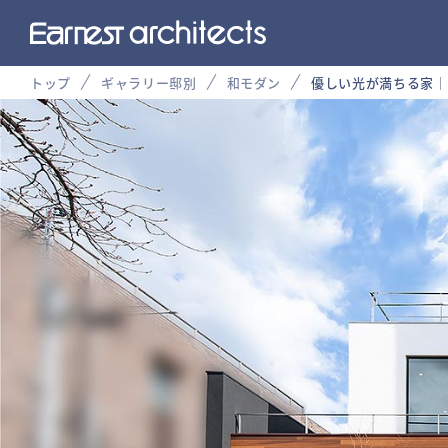
トップ
ギャラリー邸別
和モダン
優しい光が満ちる家│1