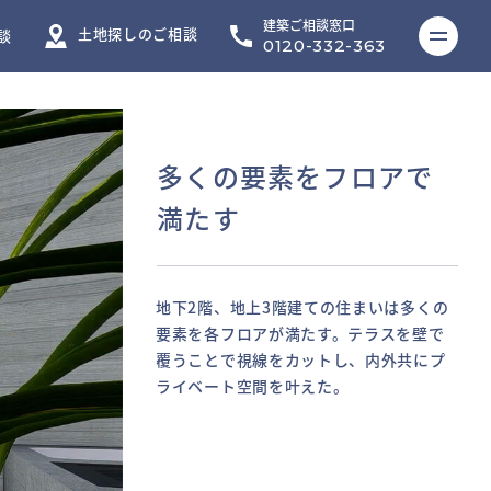
建築ご相談窓口
ME
土地探しのご相談
談
0120-332-363
多くの要素をフロアで
満たす
地下2階、地上3階建ての住まいは多くの
要素を各フロアが満たす。テラスを壁で
覆うことで視線をカットし、内外共にプ
ライベート空間を叶えた。