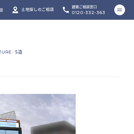
建築ご相談窓口
ME
土地探しのご相談
談
0120-332-363
S造
:
TURE