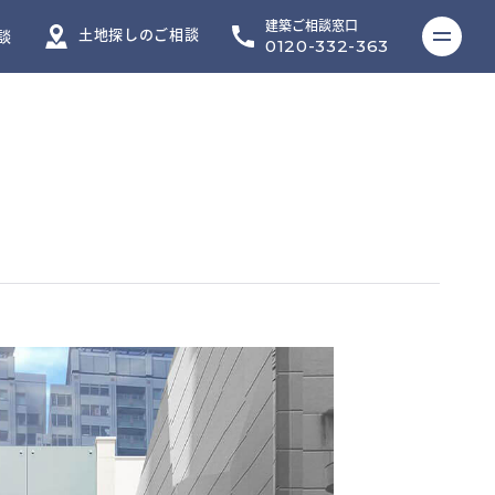
建築ご相談窓口
ME
土地探しのご相談
談
0120-332-363