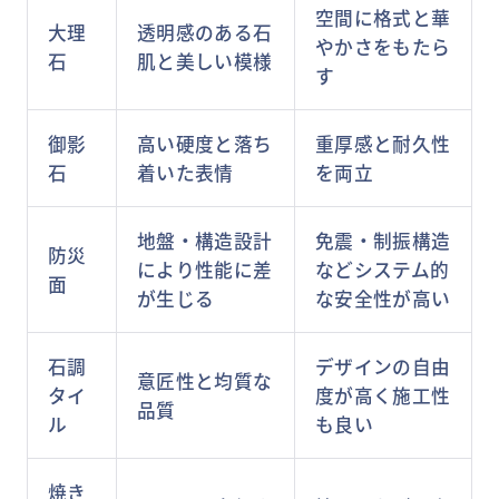
空間に格式と華
大理
透明感のある石
やかさをもたら
石
肌と美しい模様
す
御影
高い硬度と落ち
重厚感と耐久性
石
着いた表情
を両立
地盤・構造設計
免震・制振構造
防災
により性能に差
などシステム的
面
が生じる
な安全性が高い
石調
デザインの自由
意匠性と均質な
タイ
度が高く施工性
品質
ル
も良い
焼き