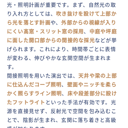
光・照明計画が重要です。まず、自然光の取
り入れ方としては、
吹き抜けを設けて上部か
ら光を落とす計画
や、
外部からの視線が入り
にくい高窓・スリット窓の採用
、
中庭や坪庭
に面した開口部からの間接的な採光
などが挙
げられます。これにより、時間帯ごとに表情
が変わる、伸びやかな玄関空間が生まれま
す。
間接照明を用いた演出では、
天井や梁の上部
に仕込んだコーブ照明
、
壁面やニッチを柔ら
かく照らすライン照明
、
床や段差部分に設け
たフットライト
といった手法が有効です。光
源を直接見せず、反射光で空間を包み込むこ
とで、陰影が生まれ、玄関に落ち着きと高級