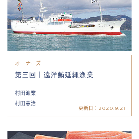
オーナーズ
第三回│遠洋鮪延縄漁業
村田漁業
村田憲治
更新日：
2020.9.21