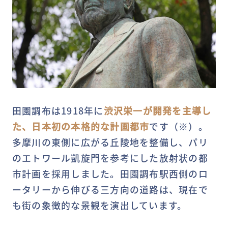
田園調布は1918年に
渋沢栄一が開発を主導し
た、日本初の本格的な計画都市
です（※）。
多摩川の東側に広がる丘陵地を整備し、パリ
のエトワール凱旋門を参考にした放射状の都
市計画を採用しました。田園調布駅西側のロ
ータリーから伸びる三方向の道路は、現在で
も街の象徴的な景観を演出しています。