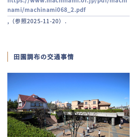
https://www.machinami.or.jp/pdf/machi
nami/machinami068_2.pdf
,（参照2025-11-20）.
田園調布の交通事情