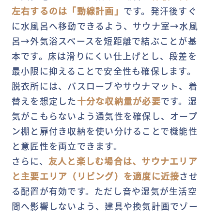
左右するのは「動線計画」
です。発汗後すぐ
に水風呂へ移動できるよう、サウナ室→水風
呂→外気浴スペースを短距離で結ぶことが基
本です。床は滑りにくい仕上げとし、段差を
最小限に抑えることで安全性も確保します。
脱衣所には、バスローブやサウナマット、着
替えを想定した
十分な収納量が必要
です。湿
気がこもらないよう通気性を確保し、オープ
ン棚と扉付き収納を使い分けることで機能性
と意匠性を両立できます。
さらに、
友人と楽しむ場合は、サウナエリア
と主要エリア（リビング）を適度に近接
させ
MY DECKページで確認する
る配置が有効です。ただし音や湿気が生活空
間へ影響しないよう、建具や換気計画でゾー