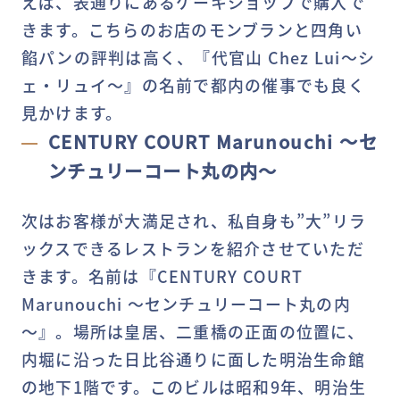
えば、表通りにあるケーキショップで購入で
きます。こちらのお店のモンブランと四角い
餡パンの評判は高く、『代官山 Chez Lui～シ
ェ・リュイ～』の名前で都内の催事でも良く
見かけます。
CENTURY COURT Marunouchi ～セ
ンチュリーコート丸の内～
次はお客様が大満足され、私自身も”大”リラ
ックスできるレストランを紹介させていただ
きます。名前は『CENTURY COURT
Marunouchi ～センチュリーコート丸の内
～』。場所は皇居、二重橋の正面の位置に、
内堀に沿った日比谷通りに面した明治生命館
の地下1階です。このビルは昭和9年、明治生